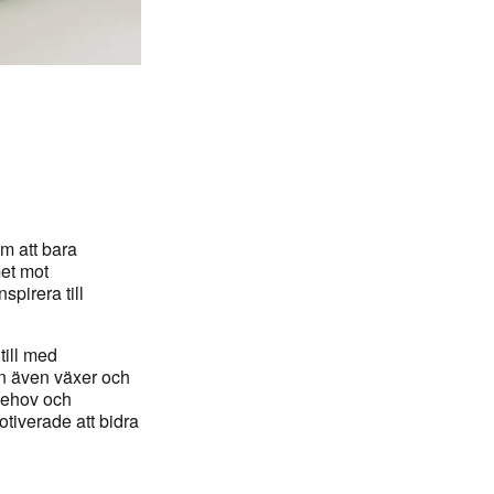
m att bara
met mot
pirera till
ill med
an även växer och
 behov och
tiverade att bidra