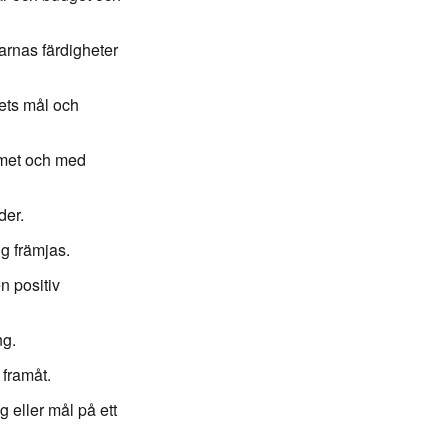
arnas färdigheter
ets mål och
amet och med
der.
g främjas.
en positiv
ng.
 framåt.
 eller mål på ett