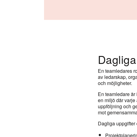
Dagliga
En teamledares rol
av ledarskap, org
och möjligheter.
En teamledare är in
en miljö där varje
uppföljning och g
mot gemensamma
Dagliga uppgifter
Projektplaneri