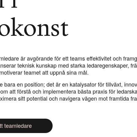
 i
okonst
eamledare är avgörande för ett teams effektivitet och fra
nserar teknisk kunskap med starka ledaregenskaper, frä
 motiverar teamet att uppnå sina mål.
e bara en position; det är en katalysator för tillväxt, inno
m att förstå och implementera bästa praxis för ledarsk
ximera sitt potential och navigera vägen mot framtida f
ätt teamledare