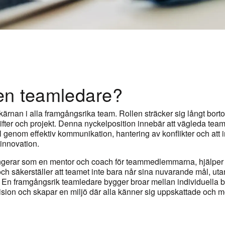
en teamledare?
ärnan i alla framgångsrika team. Rollen sträcker sig långt borto
ifter och projekt. Denna nyckelposition innebär att vägleda tea
nom effektiv kommunikation, hantering av konflikter och att ins
nnovation.
gerar som en mentor och coach för teammedlemmarna, hjälper t
och säkerställer att teamet inte bara når sina nuvarande mål, ut
d. En framgångsrik teamledare bygger broar mellan individuella
sion och skapar en miljö där alla känner sig uppskattade och mo