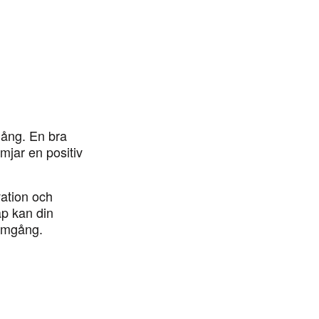
mgång. En bra
mjar en positiv
vation och
ap kan din
ramgång.