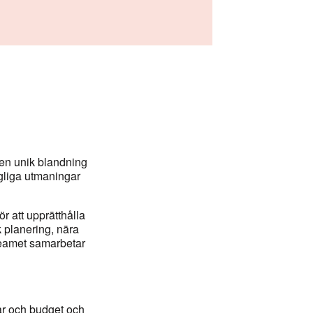
r en unik blandning
gliga utmaningar
ör att upprätthålla
 planering, nära
teamet samarbetar
ar och budget och