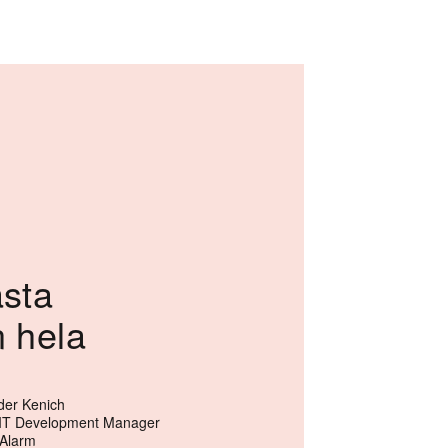
ästa
n hela
der Kenich
IT Development Manager
 Alarm