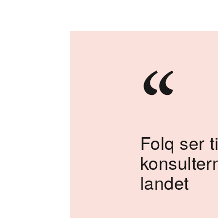
“
Folq ser ti
konsulter
landet