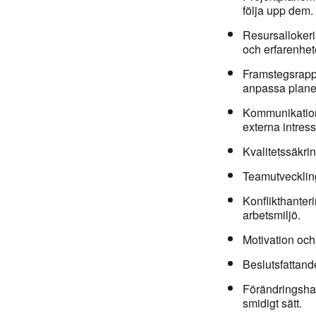
följa upp dem.
Resursallokeri
och erfarenhet
Framstegsrappo
anpassa plane
Kommunikation:
externa intress
Kvalitetssäkrin
Teamutveckling
Konflikthanteri
arbetsmiljö.
Motivation oc
Beslutsfattande
Förändringshan
smidigt sätt.