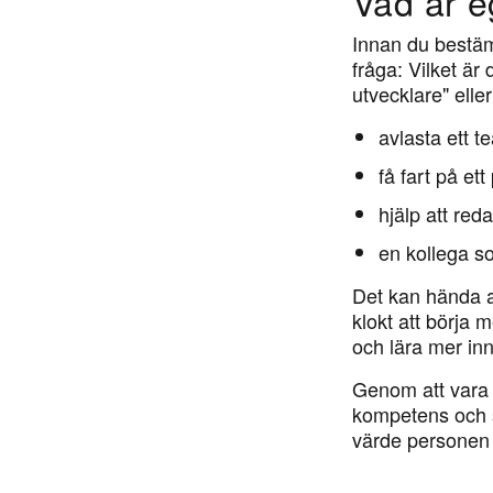
Vad är e
Innan du bestämm
fråga: Vilket är
utvecklare" elle
avlasta ett 
få fart på ett
hjälp att red
en kollega so
Det kan hända at
klokt att börja m
och lära mer inn
Genom att vara ä
kompetens och sa
värde personen