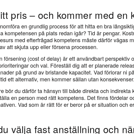
 sitt pris – och kommer med en
enomföra en grundlig process för att hitta en bra långsiktig
ha kompetensen på plats redan igår? Tid är pengar. Kostn
resurs med efterfrågad kompetens måste därför vägas m
av att skjuta upp eller försena processen.
 försening (cost of delay) är ett användbart perspektiv 
 prioriteringar och val. Föreställ dig att er planerade rele
der på grund av bristande kapacitet. Vad förlorar ni på 
ltid ett alternativ, men kommer sällan utan konsekvenser
 bör du därför ta hänsyn till både direkta och indirekta 
ställa en person med rätt kompetens. Det finns fördelar 
tiven. Vad som är rätt för er beror på er situation och er
du välja fast anställning och nä