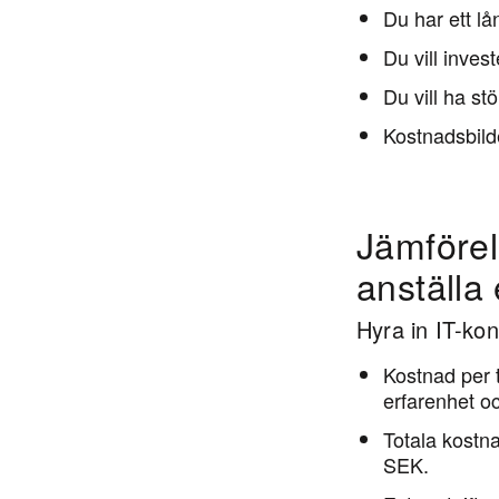
Du har ett l
Du vill inves
Du vill ha st
Kostnadsbilden
Jämförels
anställa 
Hyra in IT-kon
Kostnad per 
erfarenhet oc
Totala kostn
SEK
.