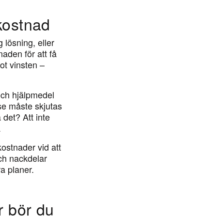
 kostnad
 lösning, eller
aden för att få
ot vinsten –
och hjälpmedel
ase måste skjutas
det? Att inte
.
kostnader vid att
och nackdelar
a planer.
r bör du