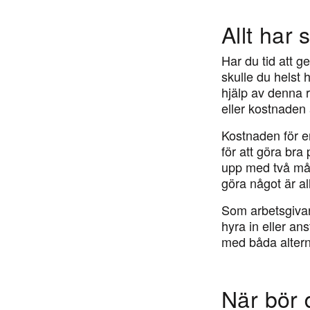
Allt har
Har du tid att g
skulle du helst 
hjälp av denna 
eller kostnaden 
Kostnaden för en
för att göra bra
upp med två måna
göra något är al
Som arbetsgivare
hyra in eller an
med båda alterna
När bör 