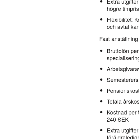
Extra utgifter
högre timpris
Flexibilitet:
Ko
och avtal ka
Fast anställning
Bruttolön per
specialiserin
Arbetsgivarav
Semesterersä
Pensionskost
Totala årsko
Kostnad per
240 SEK
Extra utgifter
föräldraledigh