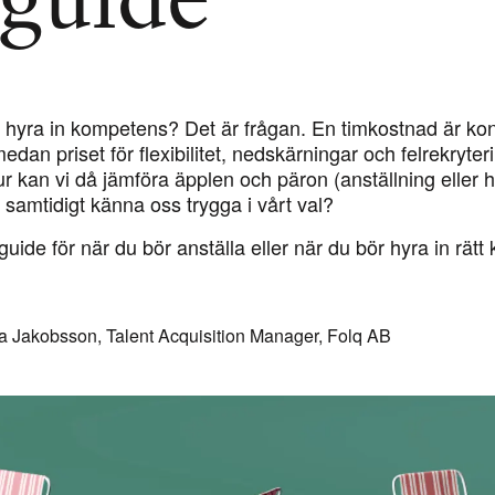
 guide
er hyra in kompetens? Det är frågan. En timkostnad är konk
, medan priset för flexibilitet, nedskärningar och felrekryteri
 Hur kan vi då jämföra äpplen och päron (anställning eller h
samtidigt känna oss trygga i vårt val?
n guide för när du bör anställa eller när du bör hyra in rä
a Jakobsson, Talent Acquisition Manager, Folq AB