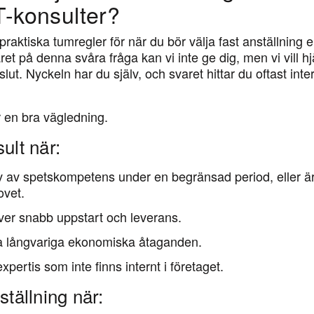
IT-konsulter?
praktiska tumregler för när du bör välja fast anställning el
t på denna svåra fråga kan vi inte ge dig, men vi vill hj
eslut. Nyckeln har du själv, och svaret hittar du oftast inte
 en bra vägledning.
sult när:
 av spetskompetens under en begränsad period, eller är
ovet.
äver snabb uppstart och leverans.
 ha långvariga ekonomiska åtaganden.
pertis som inte finns internt i företaget.
ställning när: