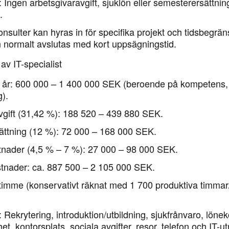
:
Ingen arbetsgivaravgift, sjuklön eller semesterersättnin
.
nsulter kan hyras in för specifika projekt och tidsbegrän
n normalt avslutas med kort uppsägningstid.
 av IT-specialist
 år:
600 000 – 1 400 000 SEK (beroende på kompetens, 
g).
gift (31,42 %):
188 520 – 439 880 SEK.
ttning (12 %):
72 000 – 168 000 SEK.
nader (4,5 % – 7 %):
27 000 – 98 000 SEK.
stnader:
ca.
887 500 – 2 105 000 SEK
.
 timme
(konservativt räknat med 1 700 produktiva timmar
:
Rekrytering, introduktion/utbildning, sjukfrånvaro, löne
et, kontorsplats, sociala avgifter, resor, telefon och IT-ut