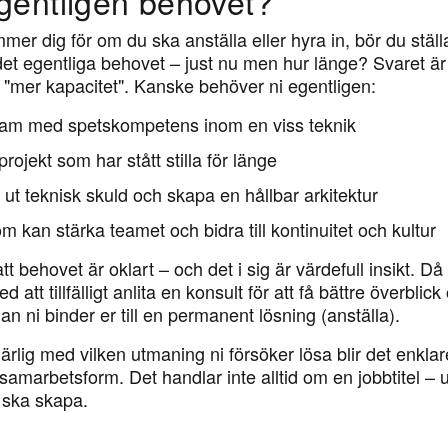
gentligen behovet?
er dig för om du ska anställa eller hyra in, bör du ställa
 det egentliga behovet – just nu men hur länge? Svaret är
r "mer kapacitet". Kanske behöver ni egentligen:
team med spetskompetens inom en viss teknik
 projekt som har stått stilla för länge
a ut teknisk skuld och skapa en hållbar arkitektur
m kan stärka teamet och bidra till kontinuitet och kultur
t behovet är oklart – och det i sig är värdefull insikt. Då
ed att tillfälligt anlita en konsult för att få bättre överblic
an ni binder er till en permanent lösning (anställa).
rlig med vilken utmaning ni försöker lösa blir det enklare 
marbetsform. Det handlar inte alltid om en jobbtitel – u
 ska skapa.