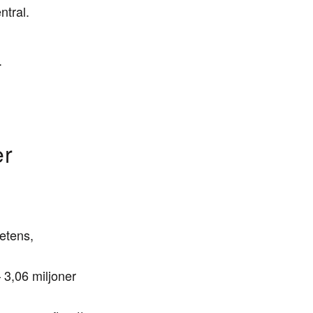
ntral.
.
er
etens,
 3,06 miljoner