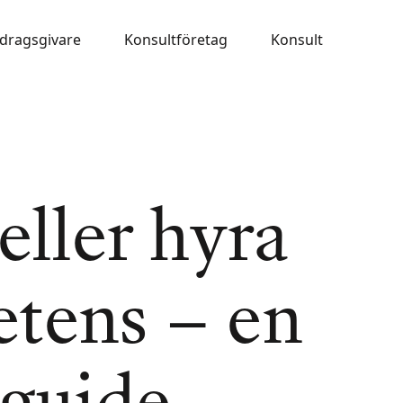
dragsgivare
Konsultföretag
Konsult
eller hyra
tens – en