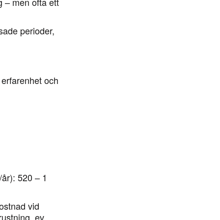
g – men ofta ett
sade perioder,
erfarenhet och
/år):
520 – 1
kostnad vid
rustning, ev.