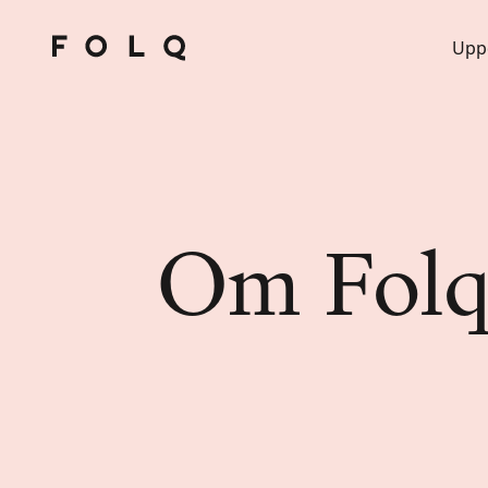
Upp
Om Fol