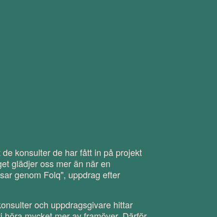
t de konsulter de har fått in på projekt
et glädjer oss mer än när en
lansar genom Folq", uppdrag efter
 konsulter och uppdragsgivare hittar
vi höra mycket mer av framöver. Därför