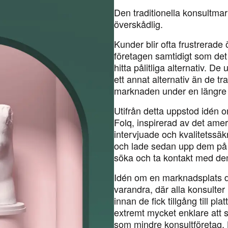
Den traditionella konsultmar
överskådlig.
Kunder blir ofta frustrerade 
företagen samtidigt som det
hitta pålitliga alternativ. De
ett annat alternativ än de tr
marknaden under en längre 
Utifrån detta uppstod idén 
Folq, inspirerad av det amer
intervjuade och kvalitetssä
och lade sedan upp dem på 
söka och ta kontakt med de
Idén om en marknadsplats dä
varandra, där alla konsulter
innan de fick tillgång till pl
extremt mycket enklare att s
som mindre konsultföretag. 