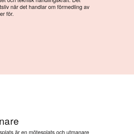
tsliv när det handlar om förmedling av
er för.
anare
splats är en mötesplats och utmanare