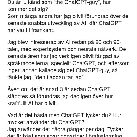
Du är ju känd som "the ChatGPT-guy", hur
kommer det sig?
Som många andra har jag blivit förundrad över de
senaste snabba utveckling av AI, där ChatGPT
har varit i framkant.
Jag blev intresserad av AI redan på 80 och 90-
talet, med expertsystem och neurala nätverk. De
senaste åren har jag verkligen blivit fångad av
språkmodellerna, speciellt ChatGPT, och eftersom
ingen annan kallade sig det ChatGPT-guy, så
tänkte jag, “den flaggan tar jag”.
Även om det är snart 3 år sedan ChatGPT
släpptes så förundras jag dagligen över hur
kraftfullt AI har blivit.
Vad är det bästa med ChatGPT tycker du? Hur
mycket använder du ChatGPT?
Jag använder det några gånger per dag. Tycker
det är bäst som sparringpartner i brainstorming,