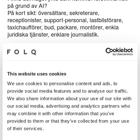
på grund av AI?
På kort sikt: översättare, sekreterare,
receptionister, support-personal, lastbilsförare,
taxichaufförer, bud, packare, montörer, enkla
juridiska tjänster, enklare journalistik.
På längre sikt: ingen aning.
Hur kommer rollen som systemutvecklare
förändras, tror du?
På kort sikt kommer de
systemutvecklare
som
This website uses cookies
omfamnar AI-assistens få ett klart övertag och de
We use cookies to personalise content and ads, to
andra kommer slås ut. AI kommer producera 95%
provide social media features and to analyse our traffic.
av koden och systemutvecklar-rollen kommer mer
We also share information about your use of our site with
likna en
projektledares
.
our social media, advertising and analytics partners who
På längre sikt: ingen aning.
may combine it with other information that you’ve
provided to them or that they’ve collected from your use
of their services.