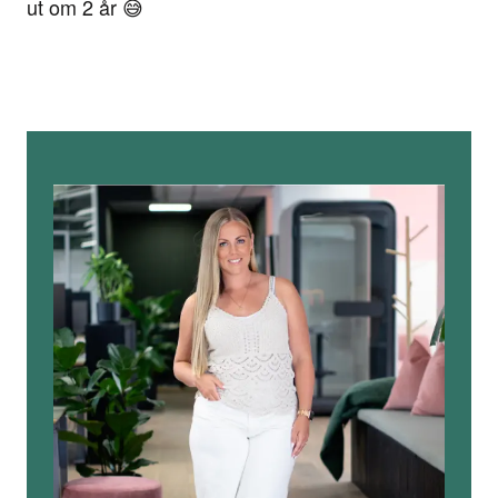
ut om 2 år 😅