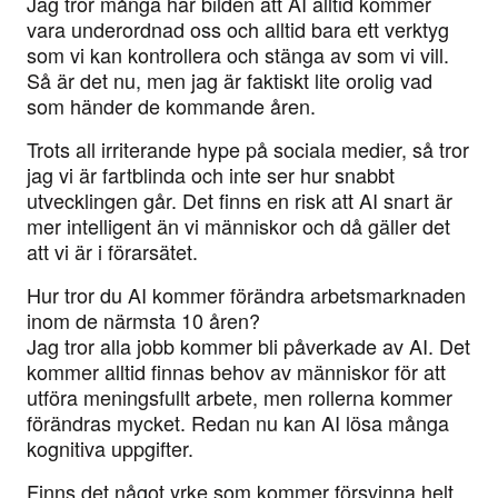
Jag tror många har bilden att AI alltid kommer
vara underordnad oss och alltid bara ett verktyg
som vi kan kontrollera och stänga av som vi vill.
Så är det nu, men jag är faktiskt lite orolig vad
som händer de kommande åren.
Trots all irriterande hype på sociala medier, så tror
jag vi är fartblinda och inte ser hur snabbt
utvecklingen går. Det finns en risk att AI snart är
mer intelligent än vi människor och då gäller det
att vi är i förarsätet.
Hur tror du AI kommer förändra arbetsmarknaden
inom de närmsta 10 åren?
Jag tror alla jobb kommer bli påverkade av AI. Det
kommer alltid finnas behov av människor för att
utföra meningsfullt arbete, men rollerna kommer
förändras mycket. Redan nu kan AI lösa många
kognitiva uppgifter.
Finns det något yrke som kommer försvinna helt