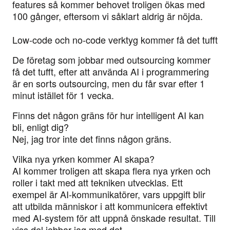
features så kommer behovet troligen ökas med
100 gånger, eftersom vi såklart aldrig är nöjda.
Low-code och no-code verktyg kommer få det tufft
De företag som jobbar med outsourcing kommer
få det tufft, efter att använda AI i programmering
är en sorts outsourcing, men du får svar efter 1
minut istället för 1 vecka.
Finns det någon gräns för hur intelligent AI kan
bli, enligt dig?
Nej, jag tror inte det finns någon gräns.
Vilka nya yrken kommer AI skapa?
AI kommer troligen att skapa flera nya yrken och
roller i takt med att tekniken utvecklas. Ett
exempel är AI-kommunikatörer, vars uppgift blir
att utbilda människor i att kommunicera effektivt
med AI-system för att uppnå önskade resultat. Till
viss del jobbar jag med det.