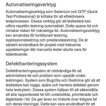
Automatiseringsverktyg
Automatiseringsverktyg som Selenium och QTP (Quick
Test Professional) är kritiska för att effektivisera
testprocessen. Dessa verktyg gör att testledare kan
utföra repetitiv testning automatiskt. Detta sparar tid och
minskar risken för mänskliga fel. Automatiseringsverktyg
kan användas för funktionell testning,
regressionstestning och prestandatestning. De är
särskilt användbara för projekt med frekventa
uppdateringar där manuella tester skulle vara för
tidskrävande.
Defekthanteringssystem
Defekthanteringssystem är nödvändiga för att
administrera fel och problem som uppstår under
testningen. System som Bugzilla och Redmine gör så att
testledare kan logga, spåra och hantera defekter genom
hela testcykeln. Dessa system hjälper till att säkerställa
att alla rapporterade fel blir undersökta, prioriterade och
åtgärdade i tid. De ger även en historik över tidigare fel
och deras lösningar. Detta kan vara användbart för att