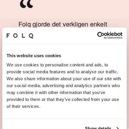
“
t verkligen enkelt
Konsulterna från Fo
 hitta
skickliga, sätter sig
ad kompetens och
uppdraget och arbet
ligen att jag når
avgörande när vi hy
re som konsulter i
This website uses cookies
konsulter.
We use cookies to personalise content and ads, to
Ing
stoffer Vikström
provide social media features and to analyse our traffic.
Led
tware Development Manager
Sch
We also share information about your use of our site with
co
our social media, advertising and analytics partners who
may combine it with other information that you’ve
provided to them or that they’ve collected from your use
of their services.
Show details