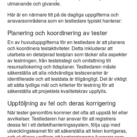
utmanande och givande.
Här är en närmare titt på de dagliga uppgifterna och
ansvarsområdena som en testledare typiskt hanterar:
Planering och koordinering av tester
En av huvuduppgifterna för en testledare är att planera
och koordinera testaktiviteter. Detta inkluderar att
utarbeta en detaljerad testplan som täcker alla aspekter
av testningen, från teststrategi och omfattning till
resursallokering och tidsplaner. Testledaren måste
säkerställa att alla nödvändiga testscenarier är
identifierade och att testdata är tillgängligt. Det är viktigt
att sätta tydliga mål och kriterier för testning för att
säkerställa att projektets kvalitetskrav uppfylls.
Uppföljning av fel och deras korrigering
När tester genomförs kommer det ofta att uppstå fel eller
avvikelser. Testledaren har ansvar för att registrera
dessa fel i ett defekthanteringssystem, följa upp med
utvecklingsteamet för att säkerställa att felen korrigeras,
och slutligen verifiera att korrigeringarna fungerar som