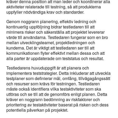
kräver denna position att man leder och koordinerar alla
aktiviteter relaterade till testning, så att produkterna
uppfyller nödvändiga krav och standarder.
Genom noggrann planering, effektiv ledning och
kontinuerlig uppföljning bidrar testledaren till att
minimera risker och säkerställa att projektet levererar
värde till användarna. Testledaren fungerar som en bro
mellan utvecklingsteamet, projektledningen och
kunderna. Det är viktigt att testledaren ser till att
kommunikationen flyter effektivt mellan dessa och att
alla parter är uppdaterade om teststatus och resultat.
Testledarens huvuduppgift är att planera och
implementera teststrategier. Detta inkluderar att utveckla
testplaner som definierar mål, omfång, tillvägagångssätt
och resurser som krävs för testningen. Testledaren
måste också identifiera vilka testaktiviteter som ska
utföras och se till att de genomförs enligt planen. Detta
kräver en noggrann bedömning av riskfaktorer och
prioritering av testaktiviteter baserat på risken och dess
potentiella påverkan på projektet.