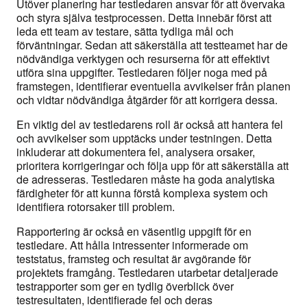
Utöver planering har testledaren ansvar för att övervaka
och styra själva testprocessen. Detta innebär först att
leda ett team av testare, sätta tydliga mål och
förväntningar. Sedan att säkerställa att testteamet har de
nödvändiga verktygen och resurserna för att effektivt
utföra sina uppgifter. Testledaren följer noga med på
framstegen, identifierar eventuella avvikelser från planen
och vidtar nödvändiga åtgärder för att korrigera dessa.
En viktig del av testledarens roll är också att hantera fel
och avvikelser som upptäcks under testningen. Detta
inkluderar att dokumentera fel, analysera orsaker,
prioritera korrigeringar och följa upp för att säkerställa att
de adresseras. Testledaren måste ha goda analytiska
färdigheter för att kunna förstå komplexa system och
identifiera rotorsaker till problem.
Rapportering är också en väsentlig uppgift för en
testledare. Att hålla intressenter informerade om
teststatus, framsteg och resultat är avgörande för
projektets framgång. Testledaren utarbetar detaljerade
testrapporter som ger en tydlig överblick över
testresultaten, identifierade fel och deras