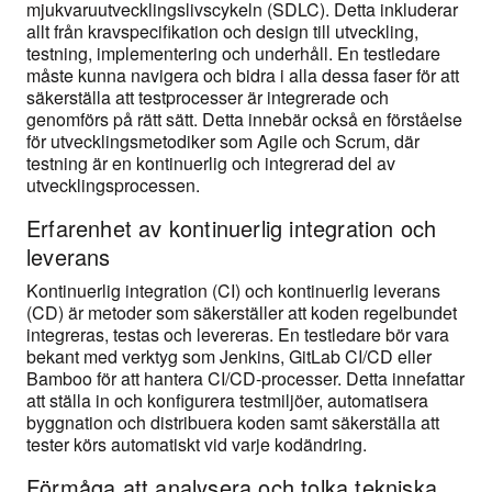
mjukvaruutvecklingslivscykeln (SDLC). Detta inkluderar
allt från kravspecifikation och design till utveckling,
testning, implementering och underhåll. En testledare
måste kunna navigera och bidra i alla dessa faser för att
säkerställa att testprocesser är integrerade och
genomförs på rätt sätt. Detta innebär också en förståelse
för utvecklingsmetodiker som Agile och Scrum, där
testning är en kontinuerlig och integrerad del av
utvecklingsprocessen.
Erfarenhet av kontinuerlig integration och
leverans
Kontinuerlig integration (CI) och kontinuerlig leverans
(CD) är metoder som säkerställer att koden regelbundet
integreras, testas och levereras. En testledare bör vara
bekant med verktyg som Jenkins, GitLab CI/CD eller
Bamboo för att hantera CI/CD-processer. Detta innefattar
att ställa in och konfigurera testmiljöer, automatisera
byggnation och distribuera koden samt säkerställa att
tester körs automatiskt vid varje kodändring.
Förmåga att analysera och tolka tekniska